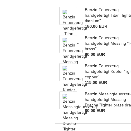
Kubotan mit
Benzin Feuerzeug
Hartmetallglasbrecher
handgefertigt Titan "light
titanium"
180,00 EUR
Benzin Feuerzeug
handgefertigt Messing "li
brass"
80,00 EUR
Benzin Feuerzeug
handgefertigt Kupfer "lig
copper"
115,00 EUR
Benzin Messingfeuerzeu
handgefertigt Messing
Drache "lighter brass dr
80,00 EUR