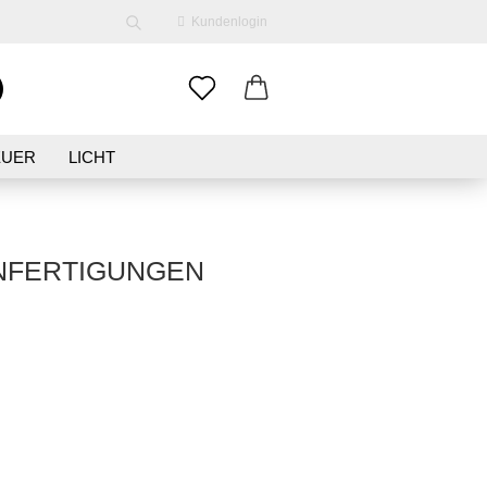
Kundenlogin
EUER
LICHT
ENE
KLEIDUNG
SCHMUCK
NFERTIGUNGEN
erstellen
ort vergessen?