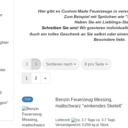
Hier gibt es Custom Made Feuerzeuge in ver
er
Zum Beispiel mit Sprüchen wie
Haben Sie ein Lieblings-S
Schreiben Sie uns!
Wir gravieren individuel
Auch ein tolles Geschenk an Sie selbst oder ein
Besondere liebt.
ghter
Sortieren nach
8 pro Seite
hter
1
2
»
g
Benzin Feuerzeug Messing,
TOP
agon"
mattschwarz "winkendes Skelett"
Lieferzeit:
ca. 3-7 Tage
Versandgewicht:
0,058
kg je Stück