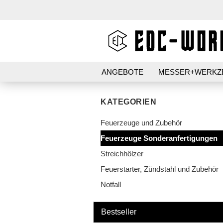
ANGEBOTE
MESSER+WERKZ
AUFBEWAHRUNG
STIFT+PAP
KATEGORIEN
PATCHES+AUFKLEBER
Feuerzeuge und Zubehör
Feuerzeuge Sonderanfertigungen
Streichhölzer
Feuerstarter, Zündstahl und Zubehör
Notfall
Kubotan HC-22
Kubotan HC-22-2
Bestseller
Kubotans verschiedene
Marken