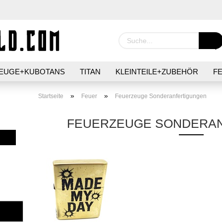
EUGE+KUBOTANS
TITAN
KLEINTEILE+ZUBEHÖR
F
IER
GIMMICKS+MÜNZEN
SURVIVAL
PFLEGE+HYGI
»
»
Startseite
Feuer
Feuerzeuge Sonderanfertigungen
FEUERZEUGE SONDERA
Konto 
Passw