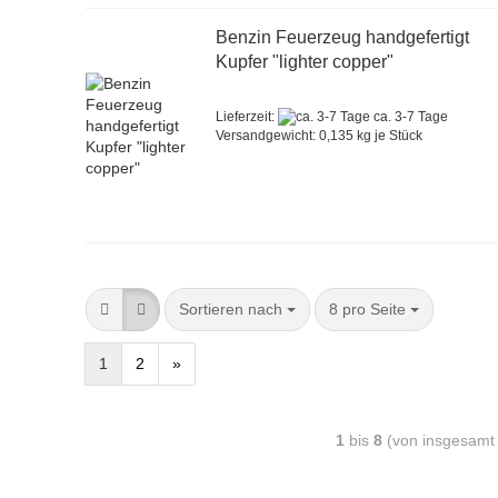
Benzin Feuerzeug handgefertigt
Kupfer "lighter copper"
Lieferzeit:
ca. 3-7 Tage
Versandgewicht:
0,135
kg je Stück
Sortieren nach
8 pro Seite
1
2
»
1
bis
8
(von insgesam