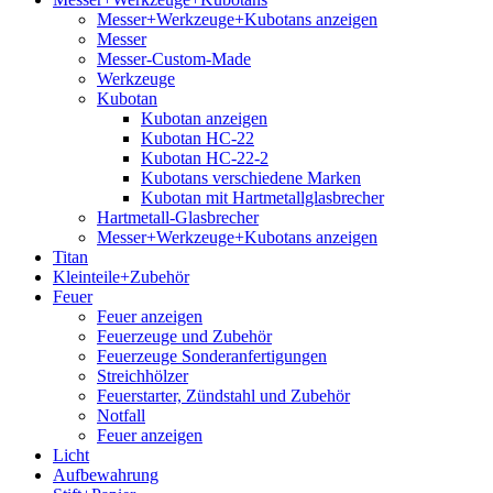
Messer+Werkzeuge+Kubotans anzeigen
Messer
Messer-Custom-Made
Werkzeuge
Kubotan
Kubotan anzeigen
Kubotan HC-22
Kubotan HC-22-2
Kubotans verschiedene Marken
Kubotan mit Hartmetallglasbrecher
Hartmetall-Glasbrecher
Messer+Werkzeuge+Kubotans anzeigen
Titan
Kleinteile+Zubehör
Feuer
Feuer anzeigen
Feuerzeuge und Zubehör
Feuerzeuge Sonderanfertigungen
Streichhölzer
Feuerstarter, Zündstahl und Zubehör
Notfall
Feuer anzeigen
Licht
Aufbewahrung