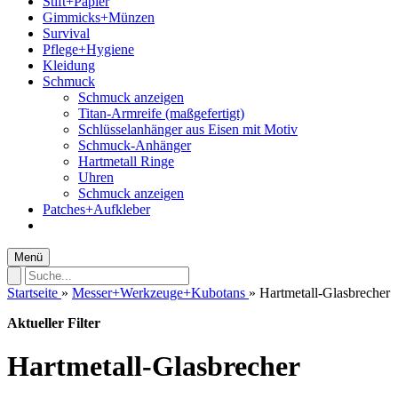
Stift+Papier
Gimmicks+Münzen
Survival
Pflege+Hygiene
Kleidung
Schmuck
Schmuck anzeigen
Titan-Armreife (maßgefertigt)
Schlüsselanhänger aus Eisen mit Motiv
Schmuck-Anhänger
Hartmetall Ringe
Uhren
Schmuck anzeigen
Patches+Aufkleber
Menü
Startseite
»
Messer+Werkzeuge+Kubotans
»
Hartmetall-Glasbrecher
Aktueller Filter
Hartmetall-Glasbrecher