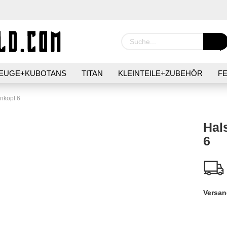
EUGE+KUBOTANS
TITAN
KLEINTEILE+ZUBEHÖR
F
IER
GIMMICKS+MÜNZEN
SURVIVAL
PFLEGE+HYGI
enkopf 6
Hal
6
Konto 
Passw
Versan