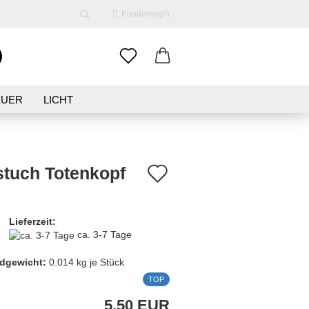
Kundenlogin
EUER
LICHT
ENE
KLEIDUNG
SCHMUCK
Auf
stuch Totenkopf
den
erstellen
Merkzettel
Lieferzeit:
ort vergessen?
ca. 3-7 Tage
dgewicht:
0.014
kg je Stück
TOP
5,50 EUR