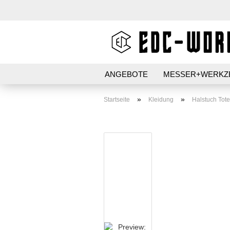
ANGEBOTE
MESSER+WERKZ
AUFBEWAHRUNG
STIFT+PAP
»
»
Startseite
Kleidung
Halstuch Tot
PATCHES+AUFKLEBER
Kubotan HC-22
Kubotan HC-22-2
Kubotans verschiedene
Marken