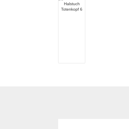
Kubotan mit
Hartmetallglasbrecher