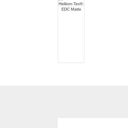
Kubotan mit
Hartmetallglasbrecher