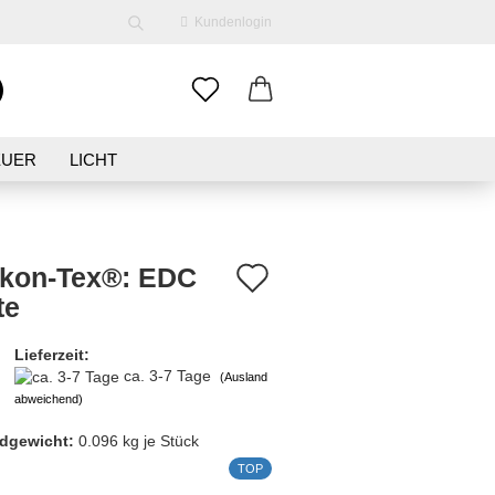
Kundenlogin
EUER
LICHT
ENE
KLEIDUNG
SCHMUCK
Auf
ikon-Tex®: EDC
te
den
erstellen
Merkzettel
Lieferzeit:
ort vergessen?
ca. 3-7 Tage
(Ausland
abweichend)
dgewicht:
0.096
kg je Stück
TOP