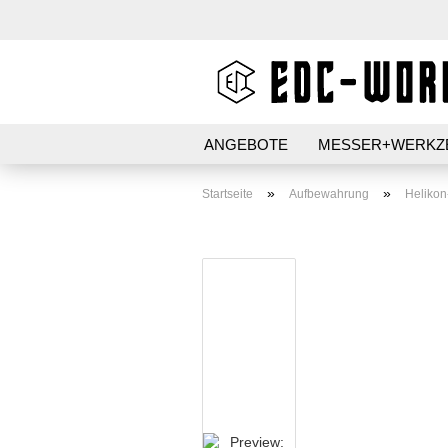
ANGEBOTE
MESSER+WERKZ
AUFBEWAHRUNG
STIFT+PAP
»
»
Startseite
Aufbewahrung
Helikon
PATCHES+AUFKLEBER
Kubotan HC-22
Kubotan HC-22-2
Kubotans verschiedene
Marken