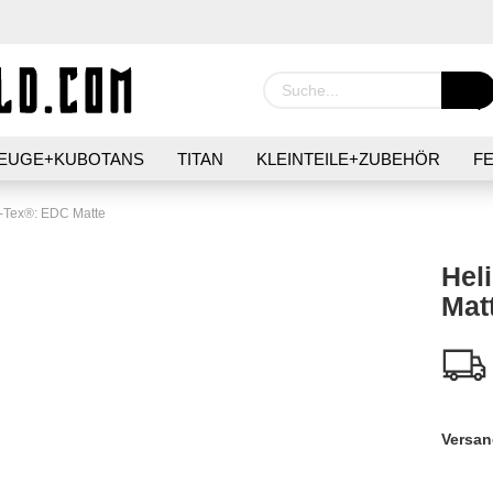
EUGE+KUBOTANS
TITAN
KLEINTEILE+ZUBEHÖR
F
IER
GIMMICKS+MÜNZEN
SURVIVAL
PFLEGE+HYGI
-Tex®: EDC Matte
Hel
Mat
Konto 
Passw
Versan