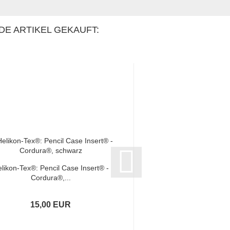
DE ARTIKEL GEKAUFT:
likon-Tex®: Pencil Case Insert® -
CEDERROTH®: Beat
Cordura®,...
im Schlüsselring
15,00 EUR
8,00 E