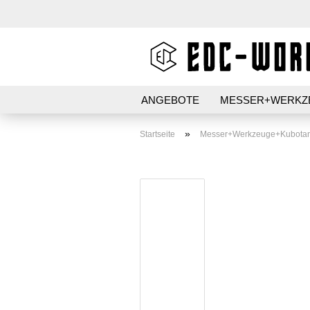
ANGEBOTE
MESSER+WERKZ
AUFBEWAHRUNG
STIFT+PAP
»
Startseite
Messer+Werkzeuge+Kubota
PATCHES+AUFKLEBER
Kubotan HC-22
Kubotan HC-22-2
Kubotans verschiedene
Marken