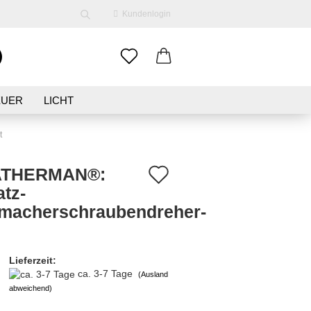
Kundenlogin
EUER
LICHT
ENE
KLEIDUNG
SCHMUCK
t
Auf
ATHERMAN®:
atz-
den
macherschraubendreher-
erstellen
Merkzettel
ort vergessen?
Lieferzeit:
ca. 3-7 Tage
(Ausland
abweichend)