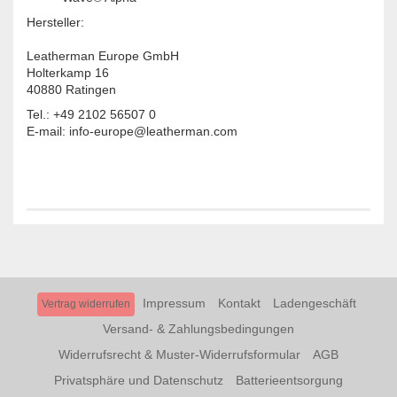
Hersteller:
Leatherman Europe GmbH
Holterkamp 16
40880 Ratingen
Tel.: +49 2102 56507 0
E-mail: info-europe@leatherman.com
Impressum
Kontakt
Ladengeschäft
Vertrag widerrufen
Versand- & Zahlungsbedingungen
Widerrufsrecht & Muster-Widerrufsformular
AGB
Privatsphäre und Datenschutz
Batterieentsorgung