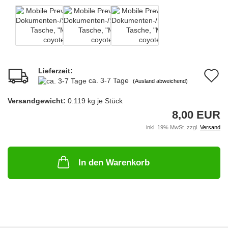
Lieferzeit:
A
ca. 3-7 Tage
(Ausland abweichend)
d
Versandgewicht:
0.119
kg je Stück
M
8,00 EUR
inkl. 19% MwSt. zzgl.
Versand
In den Warenkorb