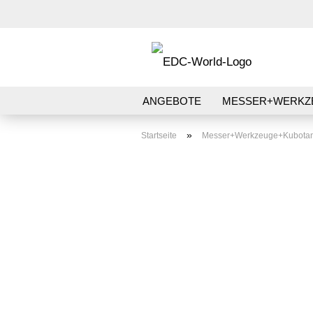
ANGEBOTE
MESSER+WERKZ
AUFBEWAHRUNG
STIFT+PAP
»
Startseite
Messer+Werkzeuge+Kubota
PATCHES+AUFKLEBER
Kubotan HC-22
Kubotan HC-22-2
Kubotans verschiedene
Marken