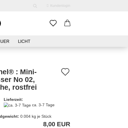
Kundenlogin
EUER
LICHT
ENE
KLEIDUNG
SCHMUCK
Auf
el® : Mini-
ser No 02,
den
e, rostfrei
erstellen
Merkzettel
ort vergessen?
Lieferzeit:
ca. 3-7 Tage
dgewicht:
0.004
kg je Stück
8,00 EUR