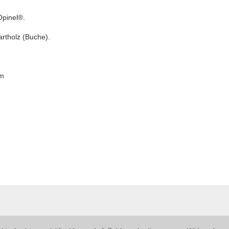
Opinel®
.
artholz (Buche).
mm