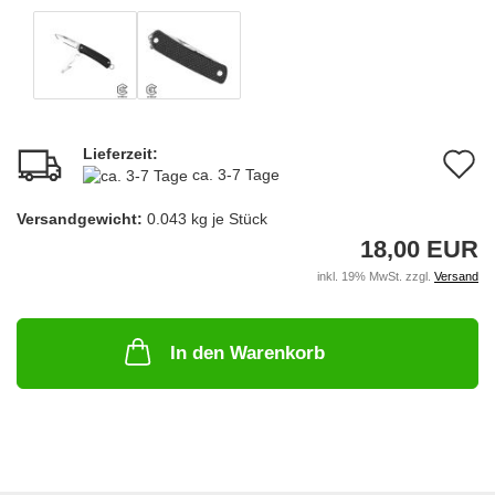
Lieferzeit:
A
ca. 3-7 Tage
d
Versandgewicht:
0.043
kg je Stück
M
18,00 EUR
inkl. 19% MwSt. zzgl.
Versand
In den Warenkorb