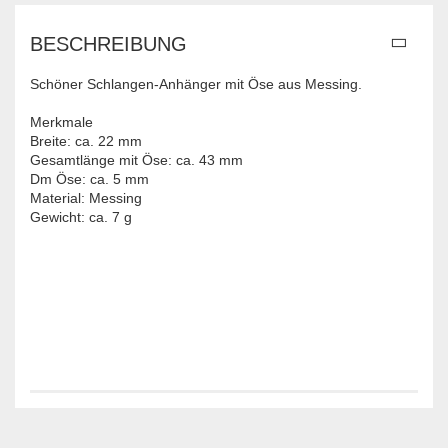
BESCHREIBUNG
Schöner Schlangen-Anhänger mit Öse aus Messing.
Merkmale
Breite: ca. 22 mm
Gesamtlänge mit Öse: ca. 43 mm
Dm Öse: ca. 5 mm
Material: Messing
Gewicht: ca. 7 g