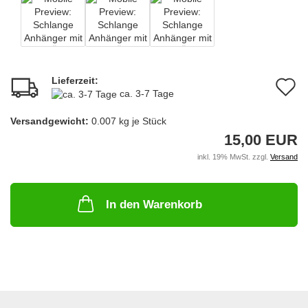
Lieferzeit:
A
ca. 3-7 Tage
d
Versandgewicht:
0.007
kg je Stück
M
15,00 EUR
inkl. 19% MwSt. zzgl.
Versand
In den Warenkorb