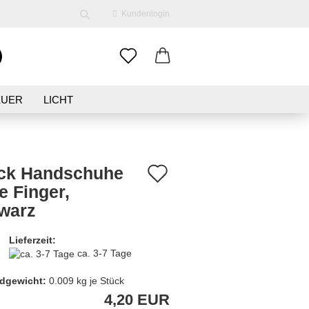
Kundenlogin
EUER
LICHT
ENE
KLEIDUNG
SCHMUCK
Auf
ick Handschuhe
e Finger,
den
warz
erstellen
Merkzettel
ort vergessen?
Lieferzeit:
ca. 3-7 Tage
dgewicht:
0.009
kg je Stück
4,20 EUR