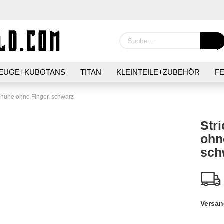
EUGE+KUBOTANS
TITAN
KLEINTEILE+ZUBEHÖR
F
IER
GIMMICKS+MÜNZEN
SURVIVAL
PFLEGE+HYGI
chuhe ohne Finger, schwarz
Str
ohn
sch
Konto 
Passw
Versan