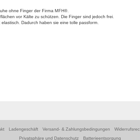
chuhe ohne Finger der Firma MFH
®.
lächen vor Kälte zu schützen. Die Finger sind jedoch frei.
elastisch. Dadurch haben sie eine tolle passform.
kt
Ladengeschäft
Versand- & Zahlungsbedingungen
Widerrufsrec
Privatsphäre und Datenschutz
Batterieentsorgung