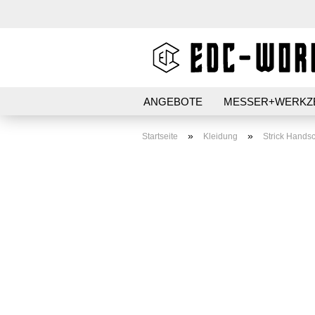
ANGEBOTE
MESSER+WERKZ
AUFBEWAHRUNG
STIFT+PAP
»
»
Startseite
Kleidung
Strick Hands
PATCHES+AUFKLEBER
Kubotan HC-22
Kubotan HC-22-2
Kubotans verschiedene
Marken