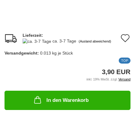
Lieferzeit:
A
ca. 3-7 Tage
(Ausland abweichend)
d
Versandgewicht:
0.013
kg je Stück
M
TOP
3,90 EUR
inkl. 19% MwSt. zzgl.
Versand
In den Warenkorb