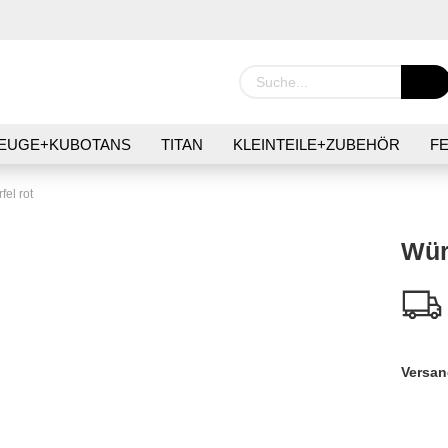
EUGE+KUBOTANS
TITAN
KLEINTEILE+ZUBEHÖR
F
IER
GIMMICKS+MÜNZEN
SURVIVAL
PFLEGE+HYGI
fel rot
Würf
Konto 
Passw
Versan