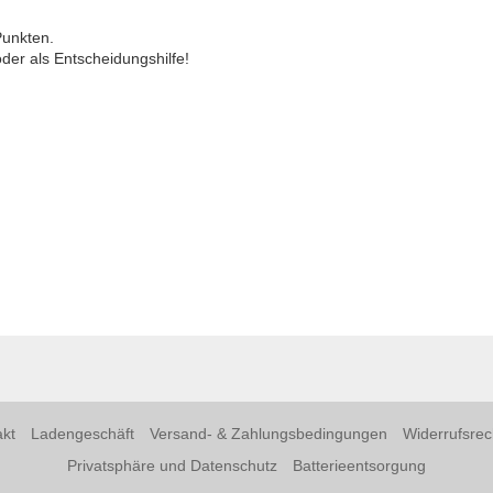
Punkten.
der als Entscheidungshilfe!
kt
Ladengeschäft
Versand- & Zahlungsbedingungen
Widerrufsrec
Privatsphäre und Datenschutz
Batterieentsorgung