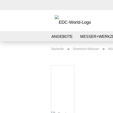
ANGEBOTE
MESSER+WERKZ
AUFBEWAHRUNG
STIFT+PAP
»
»
Startseite
Gimmicks+Münzen
Wür
PATCHES+AUFKLEBER
Kubotan HC-22
Kubotan HC-22-2
Kubotans verschiedene
Marken