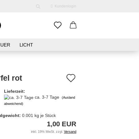
Kundenlogin
EUER
LICHT
ENE
KLEIDUNG
SCHMUCK
Auf
el rot
den
Lieferzeit:
erstellen
ca. 3-7 Tage
Merkzettel
(Ausland
ort vergessen?
abweichend)
dgewicht:
0.001
kg je Stück
1,00 EUR
inkl. 19% MwSt. zzgl.
Versand