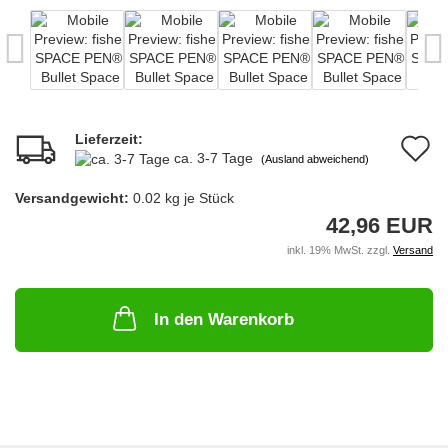
Lieferzeit:
A
ca. 3-7 Tage
(Ausland abweichend)
d
Versandgewicht:
0.02
kg je Stück
M
42,96 EUR
inkl. 19% MwSt. zzgl.
Versand
In den Warenkorb